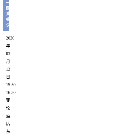
——
圆
桌
会
议
2026
年
03
月
13
日
15:30-
16:30
亚
论
酒
店-
东