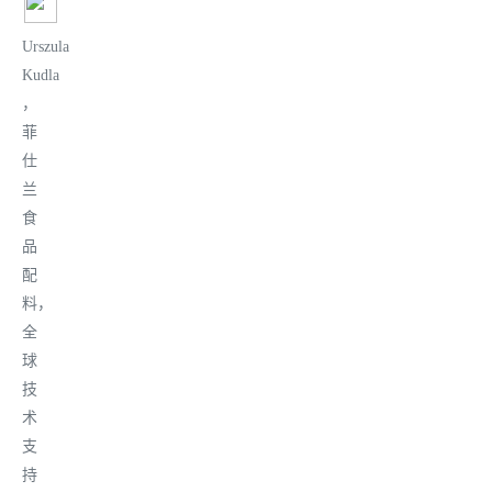
Urszula
Kudla
，
菲
仕
兰
食
品
配
料，
全
球
技
术
支
持