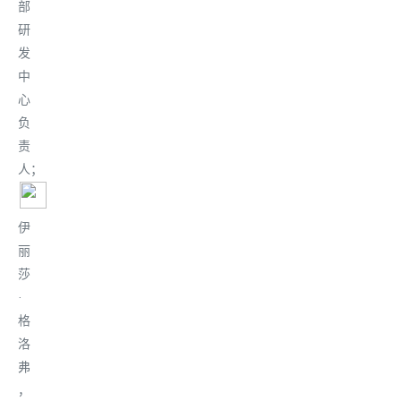
部
研
发
中
心
负
责
人
；
伊
丽
莎
·
格
洛
弗
，