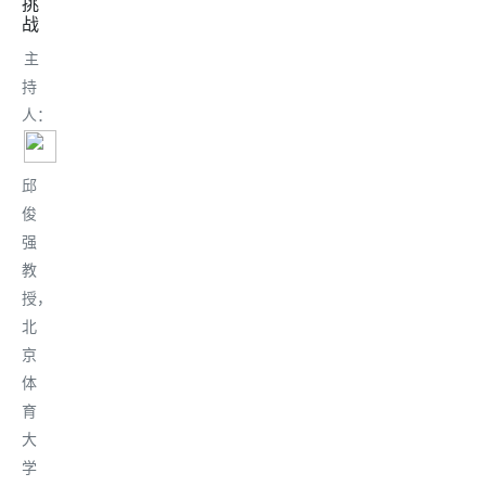
挑
战
主
持
人：
邱
俊
强
教
授，
北
京
体
育
大
学