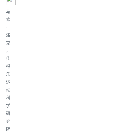
马
修
·
潘
克
，
佳
得
乐
运
动
科
学
研
究
院