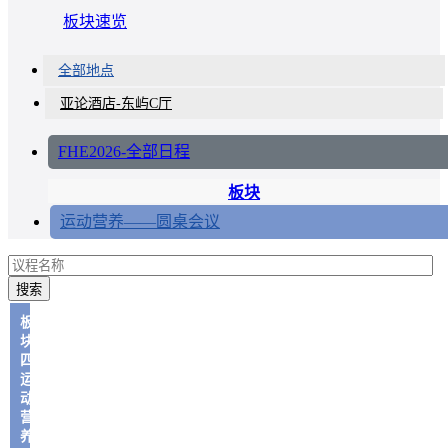
板块速览
全部地点
亚论酒店-东屿C厅
FHE2026-全部日程
板块
运动营养——圆桌会议
搜索
板
块
四：
运
动
营
养