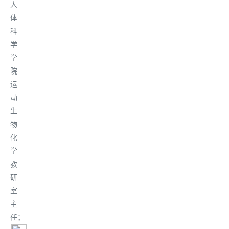
人
体
科
学
学
院
运
动
生
物
化
学
教
研
室
主
任
；