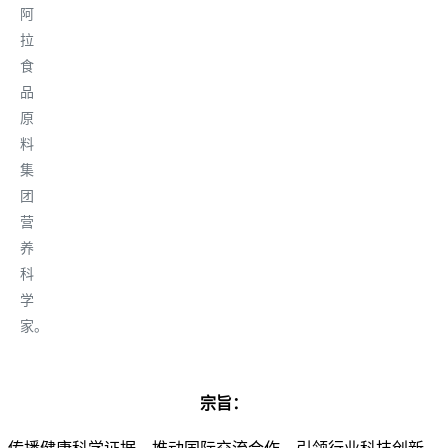
阿
拉
食
品
原
料
集
团
营
养
科
学
家
。
宗旨：