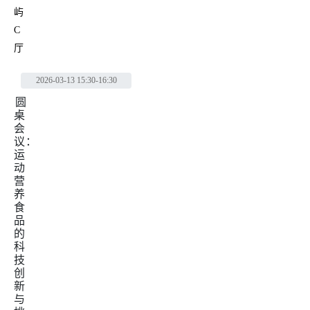
屿
C
厅
2026-03-13
15:30-16:30
圆
桌
会
议：
运
动
营
养
食
品
的
科
技
创
新
与