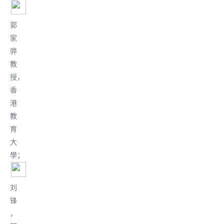
郭
家
骅
教
授，
香
港
教
育
大
學
；
刘
锋
，