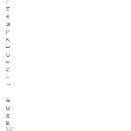
百
事
亚
洲
研
发
中
心
生
命
科
学
-
高
级
总
监
；