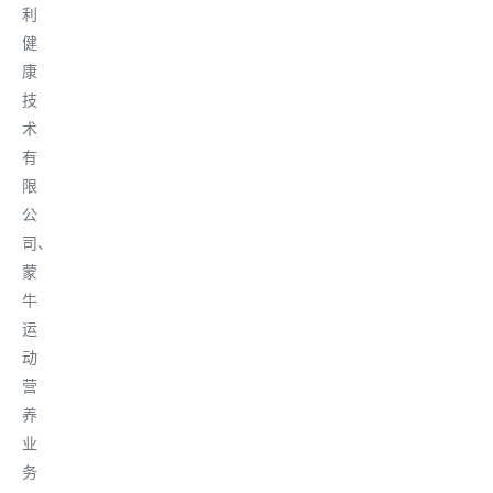
利
健
康
技
术
有
限
公
司、
蒙
牛
运
动
营
养
业
务