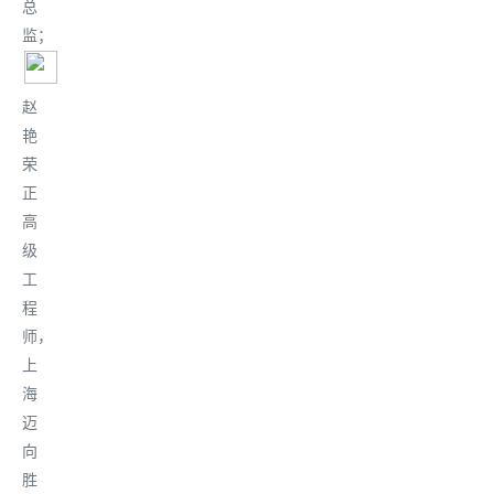
总
监
；
赵
艳
荣
正
高
级
工
程
师，
上
海
迈
向
胜