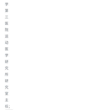
学
第
三
医
院
运
动
医
学
研
究
所
研
究
室
主
任
；