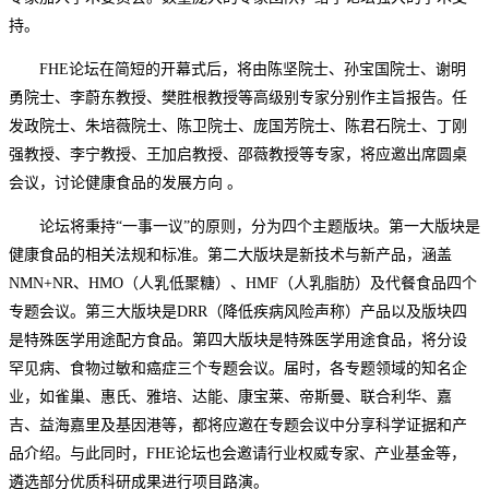
持。
FHE论坛在简短的开幕式后，将由陈坚院士、孙宝国院士、谢明
勇院士、李蔚东教授、樊胜根教授等高级别专家分别作主旨报告。任
发政院士、朱培薇院士、陈卫院士、庞国芳院士、陈君石院士、丁刚
强教授、李宁教授、王加启教授、邵薇教授等专家，将应邀出席圆桌
会议，讨论健康食品的发展方向 。
论坛将秉持“一事一议”的原则，分为四个主题版块。第一大版块是
健康食品的相关法规和标准。第二大版块是新技术与新产品，涵盖
NMN+NR、HMO（人乳低聚糖）、HMF（人乳脂肪）及代餐食品四个
专题会议。第三大版块是DRR（降低疾病风险声称）产品以及版块四
是特殊医学用途配方食品。第四大版块是特殊医学用途食品，将分设
罕见病、食物过敏和癌症三个专题会议。届时，各专题领域的知名企
业，如雀巢、惠氏、雅培、达能、康宝莱、帝斯曼、联合利华、嘉
吉、益海嘉里及基因港等，都将应邀在专题会议中分享科学证据和产
品介绍。与此同时，FHE论坛也会邀请行业权威专家、产业基金等，
遴选部分优质科研成果进行项目路演。