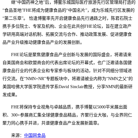
继“中国药神之地”后，博鳌乐城国际医疗旅游先行区管理局打造的
“食品圣地”FHE将成为健康食品的“中国名片”，成为乐城先行区发展的
“第二乐章”。 恰逢博鳌率先开启健康食品先行通路之时，陈君石院士
携手多位院士、专家及机构、企业在此共创FHE论坛，旨在建立政产
学研用高端对话机制、拓展交流与合作、推动政策发展、促进健康食
品产业升级推动健康食品产业的发展创新。
FHE论坛是聚焦健康食品产业创新与发展的国际盛会，将邀请来
自美国商会和欧盟商会的代表出席论坛的开幕式，也广泛邀请各国健
康食品行业的代表企业和专家参与板块的活动，针对不同细分领域进
行交流。在“NMN+NR”专题板块中，将邀请被业内称为“NMN之父”的
美国哈佛大学医学院遗传学系David Sinclair教授，分享NMN的最新研
发成果。
FHE将保持专业视角与卓越品质，携手博鳌以5000平米展出面
积、300+参展商汇集全球健康食品精品，齐聚行业大咖，与业界同仁
聚力同心携手并进，共谱健康食品产业发展新篇章。
来源：
中国网食品