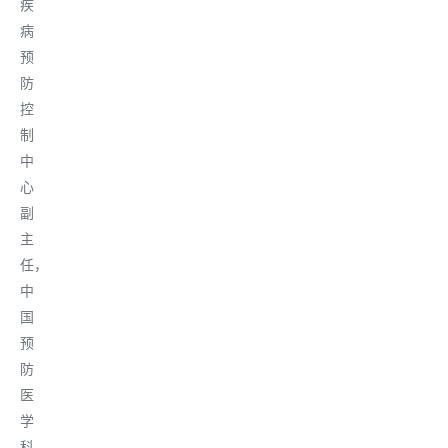
疾
病
预
防
控
制
中
心
副
主
任，
中
国
预
防
医
学
科