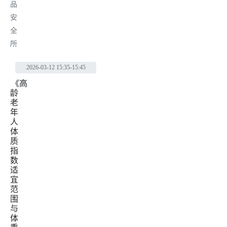
品
安
全
所
2026-03-12
15:35-15:45
《高
龄
老
年
人
体
质
指
数
适
宜
范
围
与
体