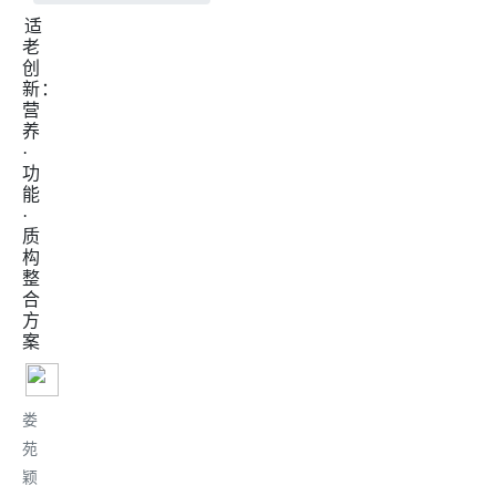
适
老
创
新：
营
养
·
功
能
·
质
构
整
合
方
案
娄
苑
颖