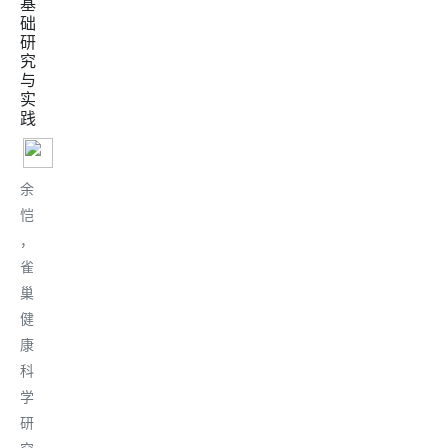
基
础
研
究
与
实
践
余
恺
，
雀
巢
健
康
科
学
研