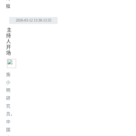
拉
2026-03-12
13:30-13:35
主
持
人
开
场
施
小
明
研
究
员，
中
国