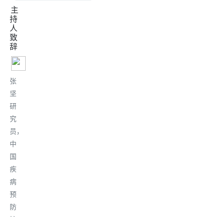
主
持
人
致
辞
张
坚
研
究
员，
中
国
疾
病
预
防