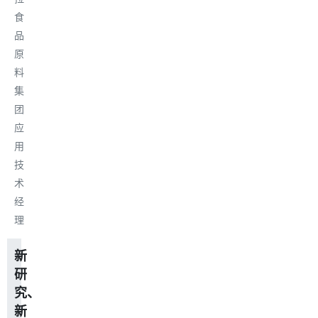
食
品
原
料
集
团
应
用
技
术
经
理
新
研
究、
新