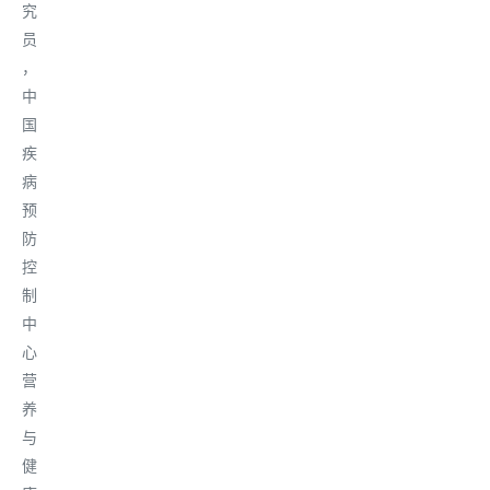
究
员
，
中
国
疾
病
预
防
控
制
中
心
营
养
与
健