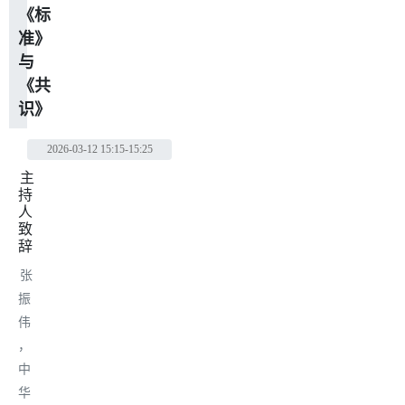
《标
准》
与
《共
识》
2026-03-12
15:15-15:25
主
持
人
致
辞
张
振
伟
，
中
华