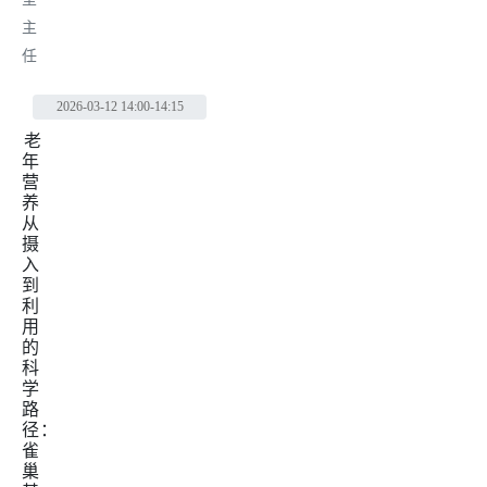
主
任
2026-03-12
14:00-14:15
老
年
营
养
从
摄
入
到
利
用
的
科
学
路
径：
雀
巢