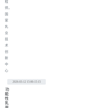
程
师，
国
家
乳
业
技
术
创
新
中
心
2026-03-12
15:00-15:15
功
能
性
乳
蛋