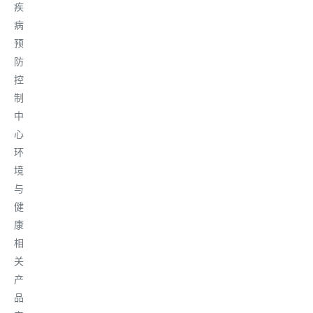
疾
病
预
防
控
制
中
心
环
境
与
健
康
相
关
产
品