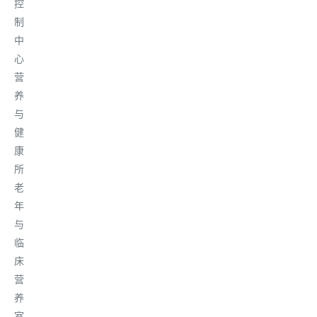
控
制
中
心
营
养
与
健
康
所
老
年
与
临
床
营
养
室