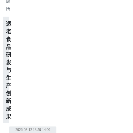
康
所
适
老
食
品
研
发
与
生
产
创
新
成
果
2026-03-12
13:50-14:00