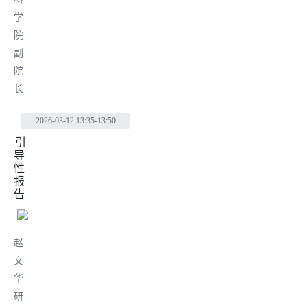
学
院
副
院
长
2026-03-12
13:35-13:50
引
导
性
报
告
赵
文
华
研