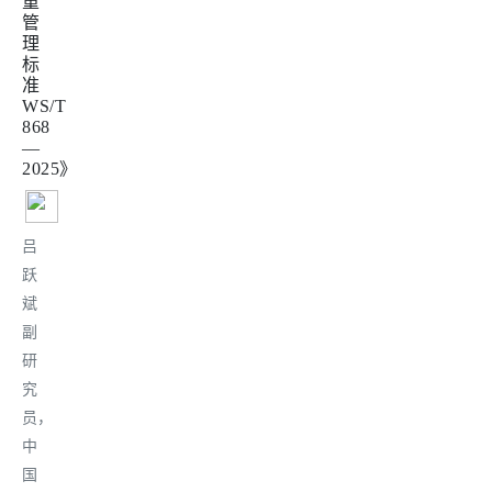
重
管
理
标
准
WS/T
868
—
2025》
吕
跃
斌
副
研
究
员，
中
国