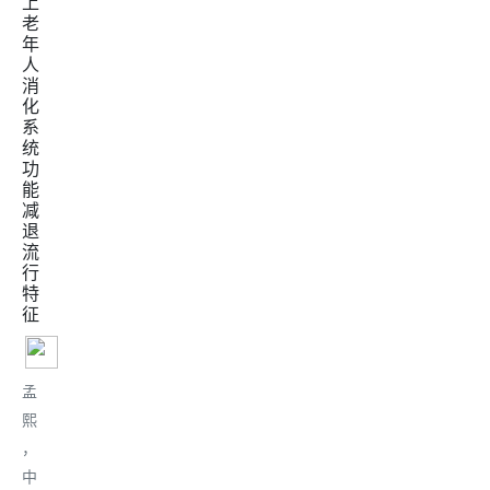
上
老
年
人
消
化
系
统
功
能
减
退
流
行
特
征
孟
熙
，
中