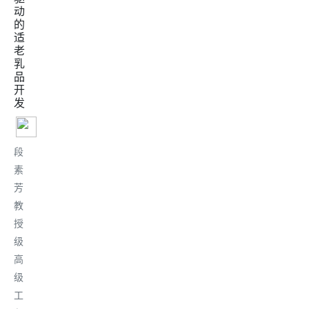
动
的
适
老
乳
品
开
发
段
素
芳
教
授
级
高
级
工