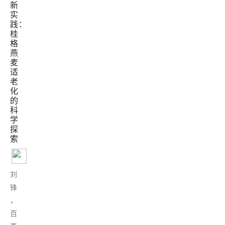
新
实
践：
桂
格
燕
麦
适
老
化
的
科
学
探
索
刘
锋
，
百