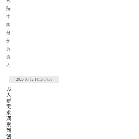
究
院
中
国
分
部
负
责
人
2026-03-12
14:15-14:30
从
人
群
需
求
洞
察
到
创