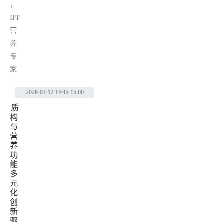
，
IFF
营
养
专
家
2026-03-12
14:45-15:00
质
构
与
营
养
功
能
多
元
化
创
新
驱