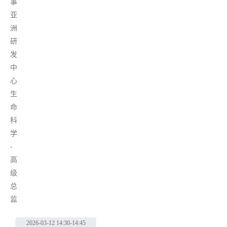
事
亚
洲
研
发
中
心
生
命
科
学
-
高
级
总
监
2026-03-12
14:30-14:45