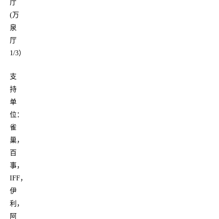
厅
(万
泉
厅
1/3）
支
持
单
位：
雀
巢，
百
事，
IFF，
伊
利，
阿