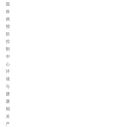
国
疾
病
预
防
控
制
中
心
环
境
与
健
康
相
关
产