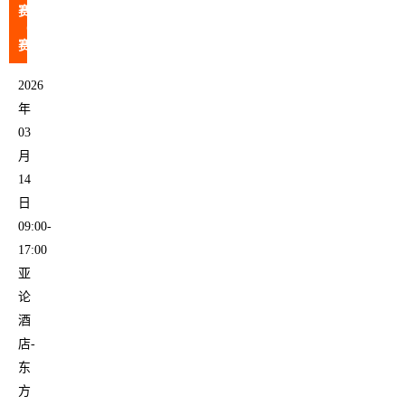
赛
（决
赛）
2026
年
03
月
14
日
09:00-
17:00
亚
论
酒
店-
东
方