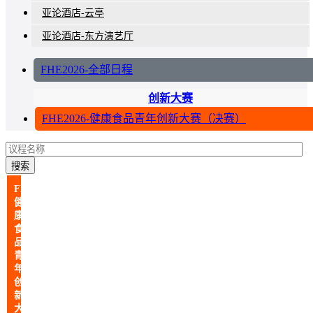
亚论酒店-云亭
亚论酒店-东方演艺厅
FHE2026-全部日程
创新大赛
FHE2026-健康食品青年创新大赛（决赛）
搜索
FHE2026-
健
康
食
品
青
年
创
新
大