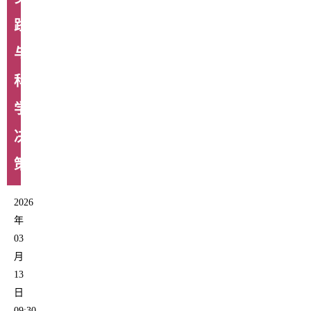
践
与
科
学
决
策
2026
年
03
月
13
日
09:30-