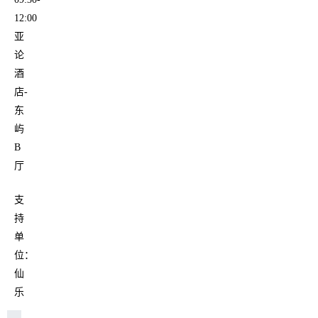
12:00
亚
论
酒
店-
东
屿
B
厅
支
持
单
位：
仙
乐