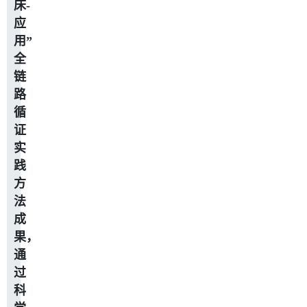
床-
应
用”
全
链
路
循
证
实
践
方
法
成
果，
通
过
科