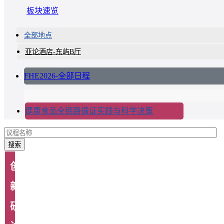
板块速览
全部地点
亚论酒店-东屿B厅
FHE2026-全部日程
健康食品全链路循证实践与科学决策
搜索
创
新
研