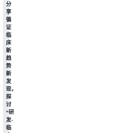
分
享
循
证
临
床
新
趋
势
新
发
现，
探
讨
“研
发-
临