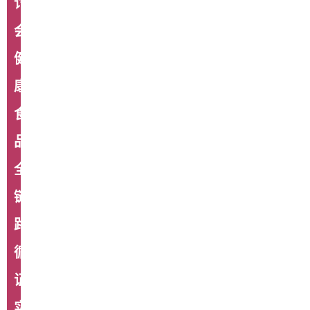
讨
会：
健
康
食
品
全
链
路
循
证
实