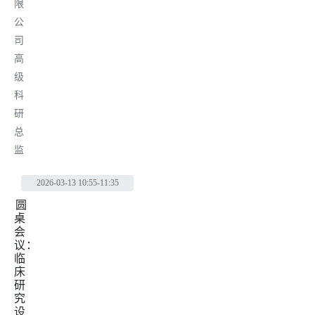
限
公
司
高
级
科
研
总
监
2026-03-13
10:55-11:35
圆
桌
会
议：
临
床
研
究
设