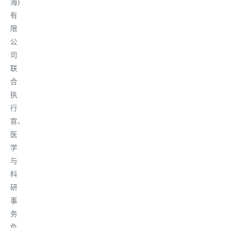
海)
有
限
公
司
联
合
执
行
官、
医
学
与
科
研
事
务
负