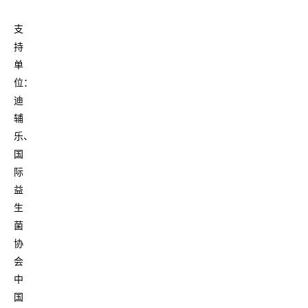
支
持
单
位：
迪
辅
乐、
国
际
益
生
菌
协
会
中
国