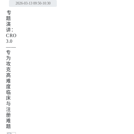
2026-03-13
09:50-10:30
专
题
演
讲：
CRO
3.0
——
专
为
攻
克
高
难
度
临
床
与
注
册
难
题