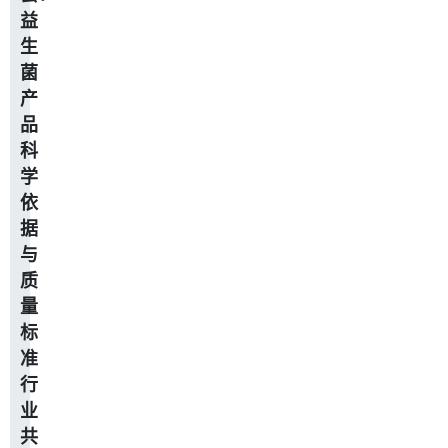
益
生
菌
产
品
科
学
依
据
与
质
量
标
准
行
业
共