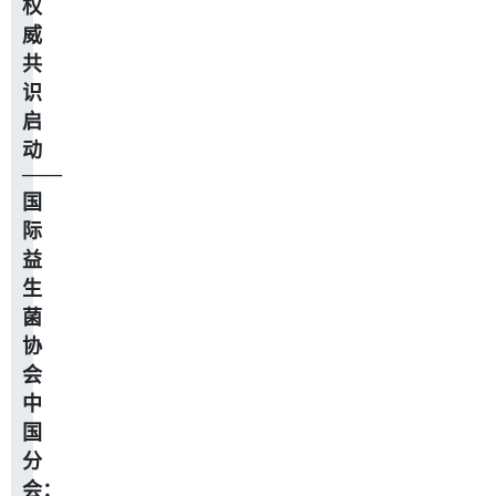
权
威
共
识
启
动
——
国
际
益
生
菌
协
会
中
国
分
会：