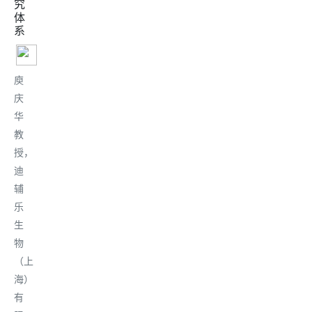
究
体
系
庾
庆
华
教
授，
迪
辅
乐
生
物
（上
海）
有