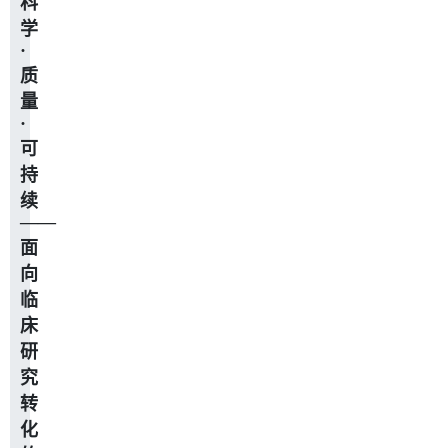
科
学
·
质
量
·
可
持
续
——
面
向
临
床
研
究
转
化