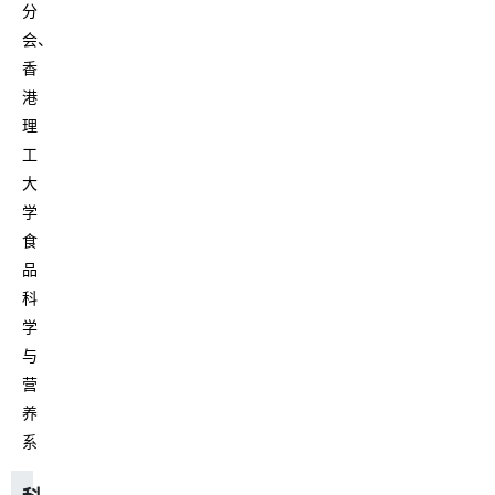
分
会、
香
港
理
工
大
学
食
品
科
学
与
营
养
系