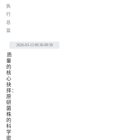
执
行
总
监
2026-03-13
09:30-09:50
质
量
的
核
心
抉
择：
原
研
菌
株
的
科
学
密