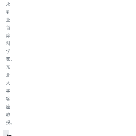
永
乳
业
首
席
科
学
家、
东
北
大
学
客
座
教
授
。