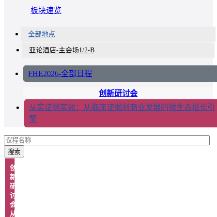
板块速览
全部地点
亚论酒店-主会场1/2-B
FHE2026-全部日程
创新研讨会
从实证到实效：从临床证据到商业发展的微生态增长引
擎
搜索
创
新
研
讨
会：
从