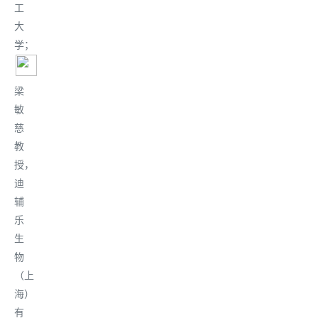
工
大
学
；
梁
敏
慈
教
授，
迪
辅
乐
生
物
（上
海）
有