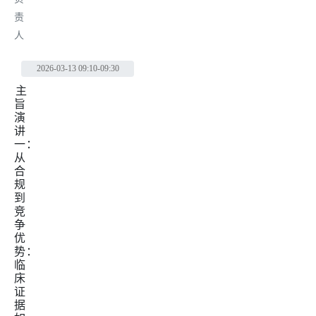
责
人
2026-03-13
09:10-09:30
主
旨
演
讲
一：
从
合
规
到
竞
争
优
势：
临
床
证
据