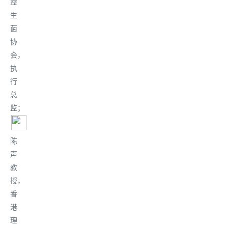
益
生
菌
协
会，
执
行
总
监
；
陈
声
教
授，
香
港
理