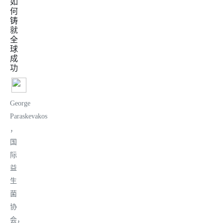
如
何
铸
就
全
球
成
功
George
Paraskevakos
，
国
际
益
生
菌
协
会，