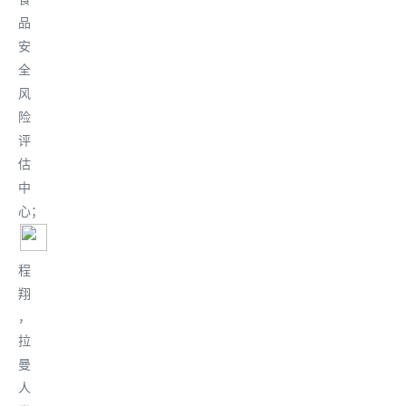
品
安
全
风
险
评
估
中
心
；
程
翔
，
拉
曼
人