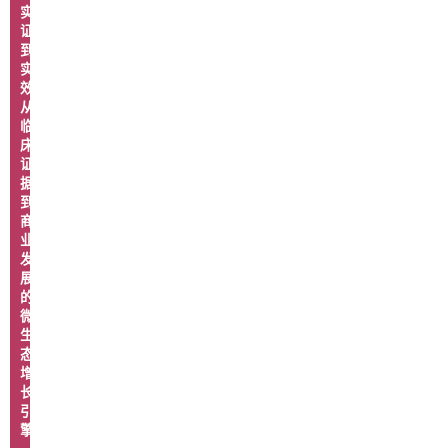
实
证
到
实
效：
从
临
床
证
据
到
商
业
发
展
的
微
生
态
增
长
引
擎