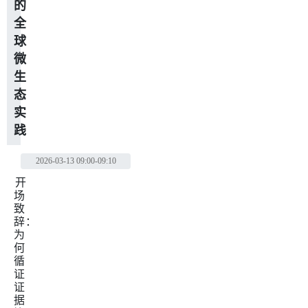
的
全
球
微
生
态
实
践
2026-03-13
09:00-09:10
开
场
致
辞：
为
何
循
证
证
据