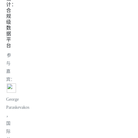
计：
合
规
级
数
据
平
台
参
与
嘉
宾：
George
Paraskevakos
，
国
际