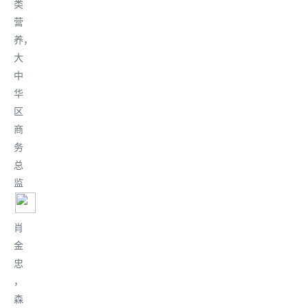
类
营
养，
大
中
华
区
商
务
总
监
肖
金
忠
，
森