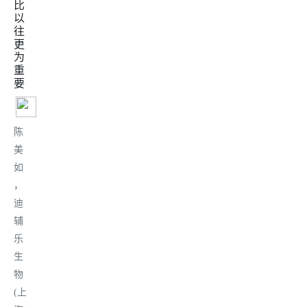
比
以
往
更
为
重
要
陈
美
如
，
迪
辅
乐
生
物
(上