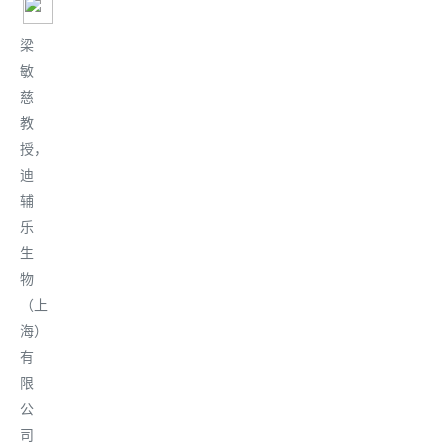
梁
敏
慈
教
授，
迪
辅
乐
生
物
（上
海）
有
限
公
司