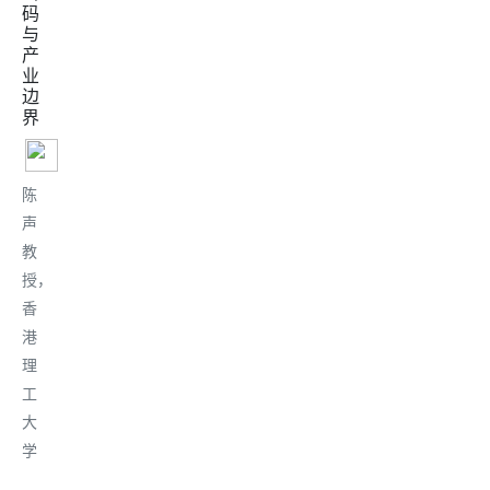
码
与
产
业
边
界
陈
声
教
授，
香
港
理
工
大
学