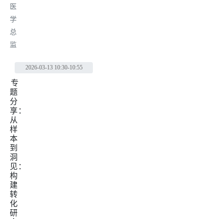
医
学
总
监
2026-03-13
10:30-10:55
专
题
分
享：
从
样
本
到
洞
见：
构
建
转
化
研