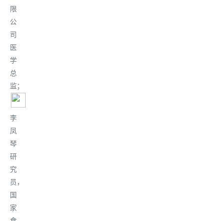
限
公
司
医
学
总
监
；
李
凤
琴
研
究
员，
国
家
食