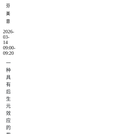
芬
美
意
2026-
03-
14
09:00-
09:20
一
种
具
有
后
生
元
效
应
的