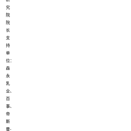
究
院
院
长
支
持
单
位：
森
永
乳
业、
百
事、
帝
斯
曼-