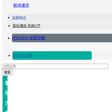
板块速览
全部地点
亚论酒店-东屿C厅
FHE2026-全部日程
后生元专题
搜索
板
块
六：