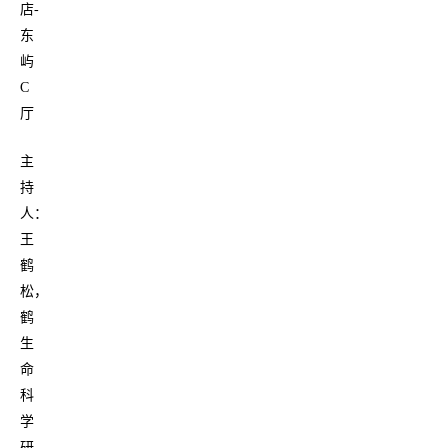
店-
东
屿
C
厅
主
持
人：
王
鹤
松，
鹤
生
命
科
学
研